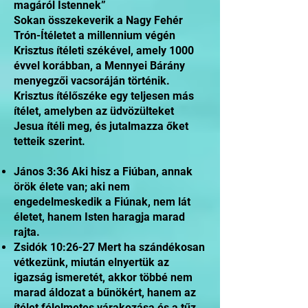
magáról Istennek”
Sokan összekeverik a Nagy Fehér
Trón-Ítéletet a millennium végén
Krisztus ítéleti székével, amely 1000
évvel korábban, a Mennyei Bárány
menyegzői vacsoráján történik.
Krisztus ítélőszéke egy teljesen más
ítélet, amelyben az üdvözülteket
Jesua ítéli meg, és jutalmazza őket
tetteik szerint.
János 3:36 Aki hisz a Fiúban, annak
örök élete van; aki nem
engedelmeskedik a Fiúnak, nem lát
életet, hanem Isten haragja marad
rajta.
Zsidók 10:26-27 Mert ha szándékosan
vétkezünk, miután elnyertük az
igazság ismeretét, akkor többé nem
marad áldozat a bűnökért, hanem az
ítélet félelmetes várakozása és a tűz