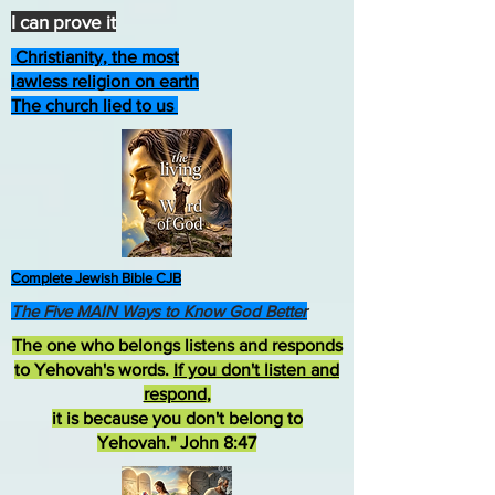
I can prove it
Christianity, the most
lawless religion on earth
The church lied to us
Complete Jewish Bible CJB
The Five MAIN Ways to Know God Better
The one who belongs listens and responds
to Yehovah's words.
If you don't listen and
respond
,
it is because you don't belong to
Yehovah." John 8:47