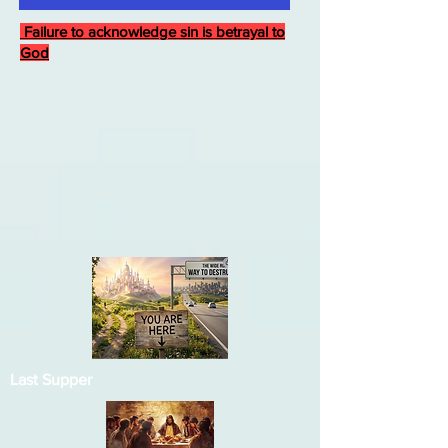
Failure to acknowledge sin is betrayal to
God
Last Supper