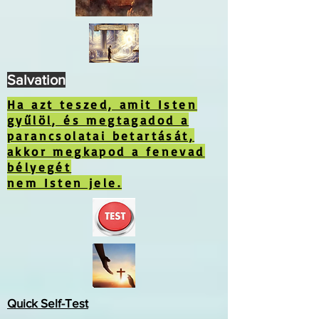
Salvation
Ha azt teszed, amit Isten
gyűlöl, és megtagadod a
parancsolatai betartását,
akkor megkapod a fenevad
bélyegét
nem Isten jele.
Quick Self-Test