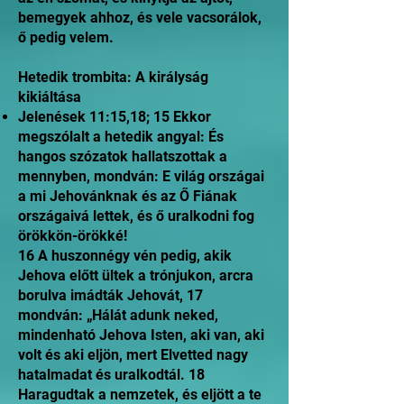
bemegyek ahhoz, és vele vacsorálok,
ő pedig velem.
Hetedik trombita: A királyság
kikiáltása
Jelenések 11:15,18; 15 Ekkor
megszólalt a hetedik angyal: És
hangos szózatok hallatszottak a
mennyben, mondván: E világ országai
a mi Jehovánknak és az Ő Fiának
országaivá lettek, és ő uralkodni fog
örökkön-örökké!
16 A huszonnégy vén pedig, akik
Jehova előtt ültek a trónjukon, arcra
borulva imádták Jehovát, 17
mondván: „Hálát adunk neked,
mindenható Jehova Isten, aki van, aki
volt és aki eljön, mert Elvetted nagy
hatalmadat és uralkodtál. 18
Haragudtak a nemzetek, és eljött a te