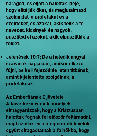
haragod, és eljött a halottak ideje,
hogy elítéljék őket, és megjutalmazd
szolgáidat, a prófétákat és a
szenteket, és azokat, akik félik a te
nevedet, kicsinyek és nagyok.
pusztítsd el azokat, akik elpusztítják a
földet."
Jelenések 10:7; De a hetedik angyal
szavának napjaiban, amikor elkezd
fújni, be kell fejeződnie Isten titkának,
amint kijelentette szolgáinak, a
prófétáknak
Az Emberfiának Eljövetele
A következő versek, amelyek
elmagyarázzák, hogy a Krisztusban
halottak fognak fel először feltámadni,
majd az élők és a megmaradtak velük
együtt elragadtatnak a felhőkbe, hogy