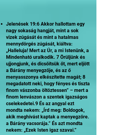
Jelenések 19:6 Akkor hallottam egy
nagy sokaság hangját, mint a sok
vizek zúgását és mint a hatalmas
mennydörgés zúgását, kiáltva:
„Halleluja! Mert az Úr, a mi Istenünk, a
Mindenható uralkodik. 7 Örüljünk és
ujjongjunk, és dicsőítsük őt, mert eljött
a Bárány menyegzője, és az ő
menyasszonya elkészítette magát; 8
megadatott neki, hogy fényes és tiszta
finom vászonba öltöztessen” – mert a
finom lenvászon a szentek igazságos
cselekedetei.9 És az angyal ezt
mondta nekem: „Írd meg: Boldogok,
akik meghívást kaptak a menyegzőre.
a Bárány vacsorája.” És azt mondta
nekem: „Ezek Isten igaz szavai.”