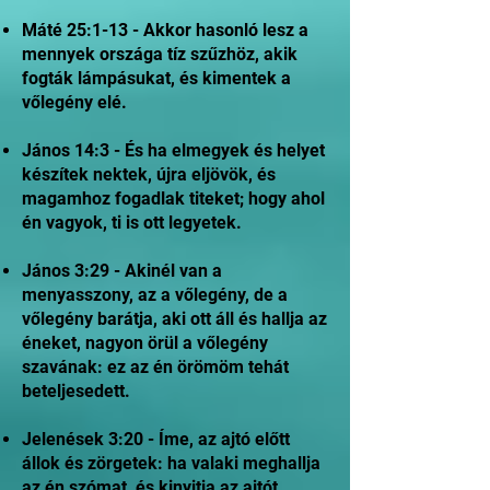
Máté 25:1-13 - Akkor hasonló lesz a
mennyek országa tíz szűzhöz, akik
fogták lámpásukat, és kimentek a
vőlegény elé.
János 14:3 - És ha elmegyek és helyet
készítek nektek, újra eljövök, és
magamhoz fogadlak titeket; hogy ahol
én vagyok, ti is ott legyetek.
János 3:29 - Akinél van a
menyasszony, az a vőlegény, de a
vőlegény barátja, aki ott áll és hallja az
éneket, nagyon örül a vőlegény
szavának: ez az én örömöm tehát
beteljesedett.
Jelenések 3:20 - Íme, az ajtó előtt
állok és zörgetek: ha valaki meghallja
az én szómat, és kinyitja az ajtót,