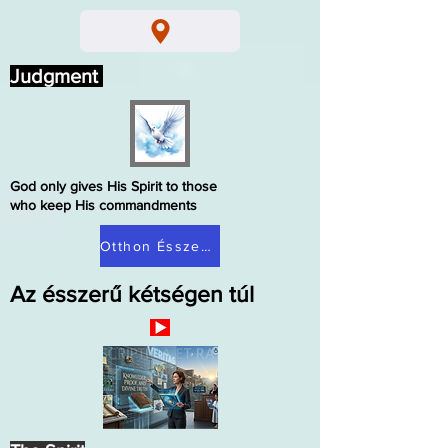
Judgment
God only gives His Spirit to those
who keep His commandments
Otthon Ésszerű kétség
Az ésszerű kétségen túl