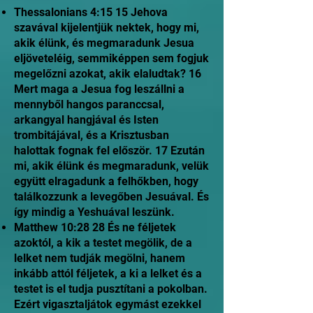
Thessalonians 4:15 15 Jehova
szavával kijelentjük nektek, hogy mi,
akik élünk, és megmaradunk Jesua
eljöveteléig, semmiképpen sem fogjuk
megelőzni azokat, akik elaludtak? 16
Mert maga a Jesua fog leszállni a
mennyből hangos paranccsal,
arkangyal hangjával és Isten
trombitájával, és a Krisztusban
halottak fognak fel először. 17 Ezután
mi, akik élünk és megmaradunk, velük
együtt elragadunk a felhőkben, hogy
találkozzunk a levegőben Jesuával. És
így mindig a Yeshuával leszünk.
Matthew 10:28 28 És ne féljetek
azoktól, a kik a testet megölik, de a
lelket nem tudják megölni, hanem
inkább attól féljetek, a ki a lelket és a
testet is el tudja pusztítani a pokolban.
Ezért vigasztaljátok egymást ezekkel