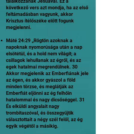
találkozzanak Jesuával. Ez a
következő vers azt mondja, ha az első
feltámadásban vagyunk, akkor
Krisztus ítélőszéke előtt fogunk
megjelenni.
Máté 24:29 „Rögtön azoknak a
napoknak nyomorúsága után a nap
elsötétül, és a hold nem világít; a
csillagok lehullanak az égről, és az
egek hatalmai megrendülnek. 30
Akkor megjelenik az Emberfiának jele
az égen, és akkor gyászol a föld
minden törzse, és meglátják az
Emberfiát eljönni az ég felhőin
hatalommal és nagy dicsőséggel. 31
És elküldi angyalait nagy
trombitaszóval, és összegyűjtik
választottait a négy szél felől, az ég
egyik végétől a másikig.