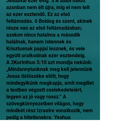
Jesuával ezer évig. 5 A többi halott
azonban nem élt újra, míg el nem telt
az ezer esztendő. Ez az első
feltámadás. 6 Boldog és szent, akinek
része van az első feltámadásban;
azokon nincs hatalma a második
halálnak, hanem Istennek és
Krisztusnak papjai lesznek, és vele
együtt uralkodnak ezer esztendeig.
A 2Korinthus 5:10 azt mondja nekünk:
„Mindannyiunknak meg kell jelennünk
Jesua ítélőszéke előtt, hogy
mindegyikünk megkapja, amit megillet
a testben végzett cselekedeteiért,
legyen az jó vagy rossz.” A
szövegkörnyezetben világos, hogy
mindkét rész Izraelre vonatkozik, nem
pedig a hitetlenekre. Yeshua
ítélőszéke tehát azt jelenti, hogy a
hívők számot adnak életükről
Jesuának. Ez nem üdvösségi kérdés.