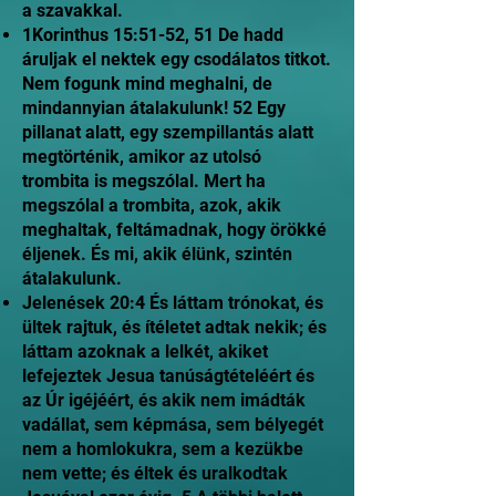
a szavakkal.
1Korinthus 15:51-52, 51 De hadd
áruljak el nektek egy csodálatos titkot.
Nem fogunk mind meghalni, de
mindannyian átalakulunk! 52 Egy
pillanat alatt, egy szempillantás alatt
megtörténik, amikor az utolsó
trombita is megszólal. Mert ha
megszólal a trombita, azok, akik
meghaltak, feltámadnak, hogy örökké
éljenek. És mi, akik élünk, szintén
átalakulunk.
Jelenések 20:4 És láttam trónokat, és
ültek rajtuk, és ítéletet adtak nekik; és
láttam azoknak a lelkét, akiket
lefejeztek Jesua tanúságtételéért és
az Úr igéjéért, és akik nem imádták
vadállat, sem képmása, sem bélyegét
nem a homlokukra, sem a kezükbe
nem vette; és éltek és uralkodtak